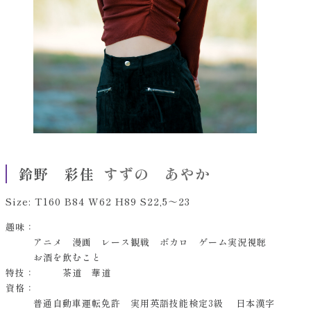
すずの あやか
鈴野 彩佳
Size: T160 B84 W62 H89 S22,5～23
趣味：
アニメ 漫画 レース観戦 ボカロ ゲーム実況視聴
お酒を飲むこと
特技：
茶道 華道
資格：
普通自動車運転免許 実用英語技能検定3級 日本漢字