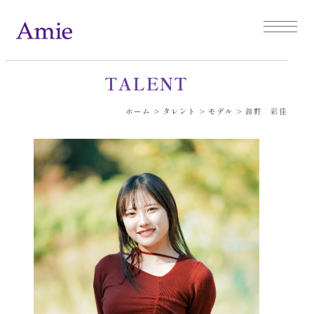
TALENT
ホーム
>
タレント
>
モデル
>
鈴野 彩佳