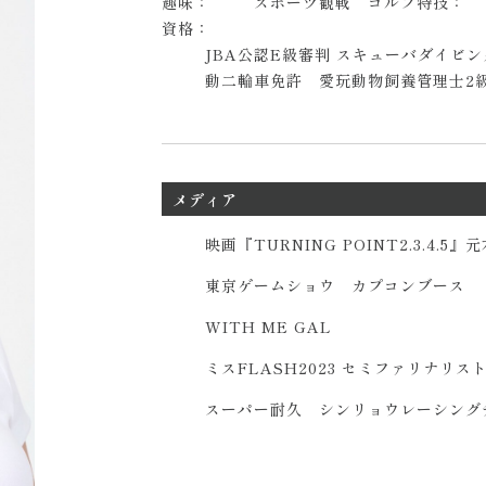
趣味：
スポーツ観戦 ゴルフ
特技：
資格：
JBA公認E級審判 スキューバダイビ
動二輪車免許 愛玩動物飼養管理士2
メディア
映画『TURNING POINT2.3.4.5
東京ゲームショウ カプコンブース
WITH ME GAL
ミスFLASH2023 セミファリナリス
スーパー耐久 シンリョウレーシング