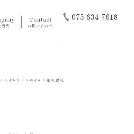
075-634-7618
pany
Contact
社概要
お問い合わせ
ム
>
タレント
>
モデル
>
相崎 優羽
う