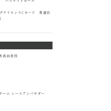
バスケットボール
ングライセンスCカード 普通自
級
』元木真由美役
ト
チーム レースアンバサダー