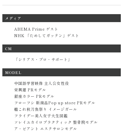
メディア
ABEMA Prime ゲスト
NHK 「ためしてガッテン」ゲスト
CM
「シリアス・プロ・サポート」
MODEL
中国語学習映像 主人公女性役
栄興運 PRモデル
銀座カラー PRモデル
フローフシ 新商品Pop up store PRモデル
艦これ秋刀魚祭り イメージガール
フライデー美人女子大生図鑑
ソレイユカイロプラクティック 整骨院モデル
ア・ビアント エステサロンモデル