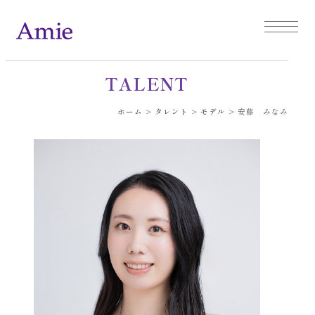
TALENT
ホーム
>
タレント
>
モデル
>
安藤 みなみ