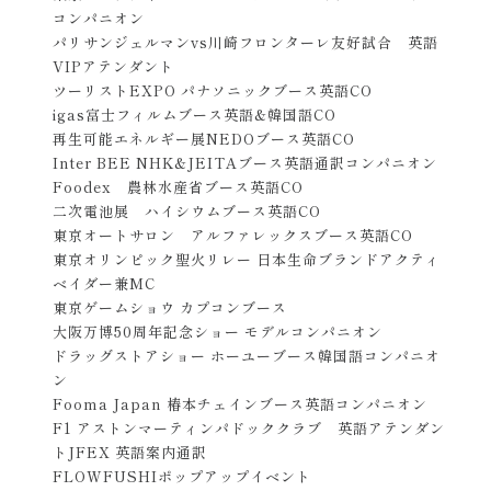
コンパニオン
パリサンジェルマンvs川崎フロンターレ友好試合 英語
VIPアテンダント
ツーリストEXPO パナソニックブース英語CO
igas富士フィルムブース英語&韓国語CO
再生可能エネルギー展NEDOブース英語CO
Inter BEE NHK&JEITAブース英語通訳コンパニオン
Foodex 農林水産省ブース英語CO
二次電池展 ハイシウムブース英語CO
東京オートサロン アルファレックスブース英語CO
東京オリンピック聖火リレー 日本生命ブランドアクティ
ベイダー兼MC
東京ゲームショウ カプコンブース
大阪万博50周年記念ショー モデルコンパニオン
ドラッグストアショー ホーユーブース韓国語コンパニオ
ン
Fooma Japan 椿本チェインブース英語コンパニオン
F1 アストンマーティンパドッククラブ 英語アテンダン
トJFEX 英語案内通訳
FLOWFUSHIポップアップイベント