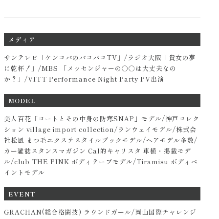
メディア
サンテレビ「ケンコバのバコバコTV」/ラジオ大阪「貴女の夢
に乾杯！」/MBS 「メッセンジャーの○○は大丈夫なの
か？」/VITT Performance Night Party PV出演
MODEL
美人百花「コートとその中身の防寒SNAP」モデル/神戸コレク
ション village import collection/ランウェイモデル/株式会
社松風 まつ毛エクステスタイルブックモデル/ヘアモデル多数/
カー雑誌スタンスマガジン Cal的キャリスタ 車横・掲載モデ
ル/club THE PINK ボディテープモデル/Tiramisu ボディペ
イントモデル
EVENT
GRACHAN(総合格闘技) ラウンドガール/岡山国際チャレンジ