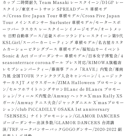
カップ 二時間耐久 Team Masaki レースクイーン/D1GP レー
スクイン/東京オートサロン SPREADブース 車横モデ
ル/Cross five Japan Tour 車横モデル/Cross Five Japan
Tour メインスポンサー Surluster 車横モデル/モータースポ
ーツバー ラスカス レースクイーンイメージモデル/オートメッ
セ 日野自動車ブース/近畿スポーツランドレースクイーン第9代
KSLGirl/スーパーカーミーティング 車横モデル/名古屋カスタ
ムカーショービタシグブース 車横モデル/福知山カーイベント
Sonic & Act ゴーゴーダンサー 車横モデル/日本女子博覧会/４
seasonterrace coronaガール プレス対応/RIMOWA旗艦店
レセプションパーティー/藤商事 アニメ「RAVE」内覧会/湘南
乃風 全国TOUR ファンクラブ入会キャンペーン/ミュージック
サーカスJT メビウスガール/ZIMA Halloween プロモーショ
ン/セルフホワイトニングサロンBLanc de BLancs プロモー
ション/フィールズ内覧会/Amway ヘッケルX’mas Rally XS
ガール/Amway テニス大会/ジャックダニエル X’masプロモー
ション/club PiCCADILLY OSAKA 1st anniversary
「SENSES」ナイトプロモーション/GLAMOR DANCERS
ゴーゴーダンサー出演多数/GLAMOR DANCERS 台湾講
演/TRF.マークパンサーバックGOGOダンサー/2020-2022 副
代表として活動