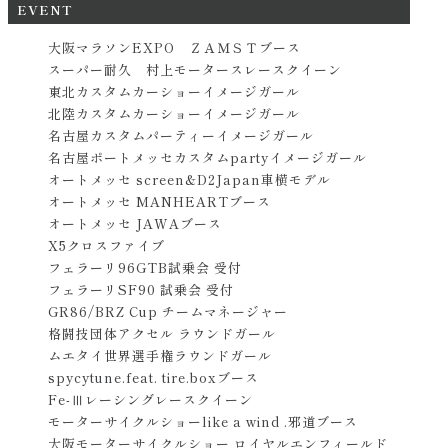
EVENT
大阪マラソンEXPO ＺＡＭＳＴブース
スーパー耐久 村上モータースレースクイーン
東北カスタムカーショーイメージガール
北陸カスタムカーショーイメージガール
名古屋カスタムパーティーイメージガール
名古屋ポートメッセカスタムpartyイメージガール
オートメッセ screen&D2Japan車横モデル
オートメッセ MANHEARTブース
オートメッセ JAWAブース
X5クロスファイブ
フェラーリ96GTB試乗会 受付
フェラーリSF90 試乗会 受付
GR86/BRZ Cup チームマネージャー
格闘技団体アクセル ラウンドガール
ムエタイ世界選手権ラウンドガール
spycytune.feat. tire.boxブース
Fe-Ⅲレーシングレースクイーン
モーターサイクルショーlike a wind .邪道ブース
大阪モーターサイクルショー ロイヤルエンフィールド