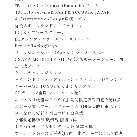
神戸コレクション queenlimousineブース
TM auto service＆FAST＆ACCUAIR-JAPAN
＆/Barramundi-Design車横モデル
近畿スポーツランドレースクイーン
PCJカップレースクイーン
D1グランプリシリーズ レースクイーン
FerrariRacingDays
フィッシングショーOSAKA シマノブース 受付
OSAKA MOBILITY SHOW (大阪モーターショー） 四
国化成ブース
キリンチャレンジカップ
ハイエンドカーオーディオコンテスト ステージアテンド
スーパーGT TOYOTA くまきちアテンド
GRガレージ宝塚 ショールーム受付
エルメス「祇園おこしやす」期間限定店舗内覧&祝賀会
スポーツ文化ワールドフォーラム「団体臨時列車 サロン
カーなにわで行く岡山の旅」出発式
京都鉄道博物館 展示品 譲渡式典
トラベルサービスセンター大阪 開業式典
ヴィアインあべの天王寺(JR西日本グループ)OPEN式典