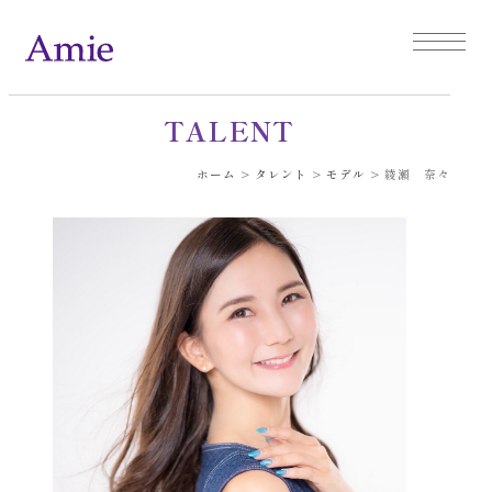
TALENT
ホーム
>
タレント
>
モデル
>
綾瀬 奈々