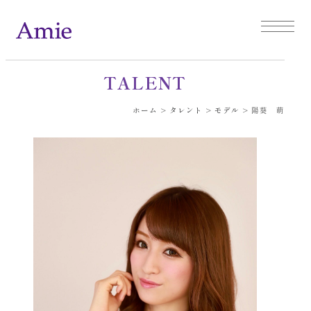
TALENT
ホーム
>
タレント
>
モデル
>
陽葵 萌