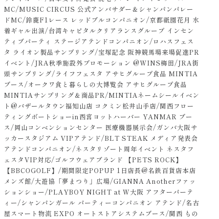
MC/MUSIC CIRCUS 公式アンバサダー＆シャンパンパレー
ドMC/鈴鹿F1レース レッドブルコンパニオン/京都祇園花月 水
着ギャル出演/台湾キャピタルクリアランスグループ インセン
ティブパーティ ステージアテンドコンパニオン/ロハスフェス
タ ライオン製品サンプリング/宝塚記念 阪神競馬場来場促進PR
イベント/JRA秋季施設外プロモーション @WINS梅田/JRA街
頭サンプリング/ライフフェスタ アサヒグループ食品 MINTIA
ブース/オークワ食と暮らしの大博覧会 アサヒグループ食品
MINTIAサンプリング＆商品PR/MINTIAネームシールイベン
ト@バザールタウン福知山店 コクミン松井山手店/関西フロー
ティングボートショーin西宮ヨットハーバー YANMAR ブー
ス/岡山コンベンションセンター 医療機器展示会/ガンバ大阪サ
ッカースタジアム VIPアテンド/BLT STEAK メディア発表会
アテンドコンパニオン/ネスタリゾート周年イベント ネスタフ
ェスタVIP対応/ゴルフウェアブランド 【PETS ROCK】
【BBCOGOLF】/期間限定POPUP 1日店長@名鉄百貨店本店
メンズ館/大遊協「夢まつり」広場/GIANNA Anotherファッ
ションショー/PLAYBOY NIGHT at W大阪 アフターパーテ
ィー/シャンパンガール パーティーコンパニオン アテンド/名古
屋スマート物流 EXPO オートストアシステムブース/関西 もの