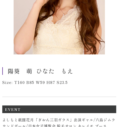
ひなた もえ
陽葵 萌
Size: T160 B85 W59 H87 S23.5
EVENT
よしもと祇園花月「ぎおん三羽ガラス」出演ギャル/六島ジムラ
ウンドガール/日本女子博覧会 脱毛サロン キレイモ ブース