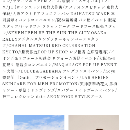
ョン/サマーソニックPMブース/稲妻フェスティバルJTブー
ス/JT (ウィンストン)京都大作戦/アメリカンスピリッツ 京都大
作戦/大阪アウトドアフェスティバル DAIHATSU WAKE 車
両展示イベントコンパニオン/阪神競馬場 パン屋イベント 販売
スタッフ/レッドブル フラットアーク フードブース販売スタッ
フ/SEVENTEEN BE THE SUN THE CITY OSAKA
RALLYデジタルスタンプラリーキャンペーンスタッ
フ/CHANEL MATSURI RED CELEBRATION
KYOTO/(期間限定POP UP SHOP レジ担当 在庫管理等)/イ
オン五条リフォーム相談会 リフォーム販促イベント/大阪泉州
夏祭り 懇親会コンパニオン/MAQuillAGE POP-UP EVENT
～大阪～/DOLCE&GABBANA フレグランスイベント/hoyu
整髪剤 『Gatti』 プロモーションイベント/LAB SERIES
SKINCARE FOR MEN PROMOTION/天神祭奉納花火 男梅
サワー・夏祭りサンプリング/スパプー ナイトプールイベント/
神戸コレクション daiei AEON FOOD STYLEブース