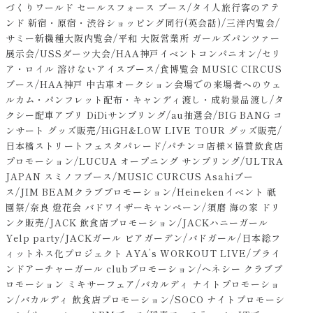
づくりワールド セールスフォース ブース/タイ人旅行客のアテ
ンド 新宿・原宿・渋谷ショッピング同行(英会話)/三洋内覧会/
サミー新機種大阪内覧会/平和 大阪営業所 ガールズパンツァー
展示会/USSダーツ大会/HAA神戸イベントコンパニオン/セリ
ア・ロイル 溶けないアイスブース/食博覧会 MUSIC CIRCUS
ブース/HAA神戸 中古車オークション会場での来場者へのウェ
ルカム・パンフレット配布・キャンディ渡し・成約景品渡し/タ
クシー配車アプリ DiDiサンプリング/au抽選会/BIG BANG コ
ンサート グッズ販売/HiGH&LOW LIVE TOUR グッズ販売/
日本橋ストリートフェスタパレード/パチンコ店様×協賛飲食店
プロモーション/LUCUA オープニング サンプリング/ULTRA
JAPAN スミノフブース/MUSIC CURCUS Asahiブー
ス/JIM BEAMクラブプロモーション/Heinekenイベント 祇
園祭/奈良 燈花会 バドワイザーキャンペーン/須磨 海の家 ドリ
ンク販売/JACK 飲食店プロモーション/JACKハニーガール
Yelp party/JACKガール ビアガーデン/バドガール/日本総フ
ィットネス化プロジェクト AYA’s WORKOUT LIVE/ブライ
ンドアーチャーガール clubプロモーション/ヘネシー クラブプ
ロモーション ミキサーフェア/バカルディ ナイトプロモーショ
ン/バカルディ 飲食店プロモーション/SOCO ナイトプロモーシ