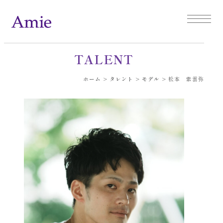
TALENT
ホーム
>
タレント
>
モデル
>
松本 紫雲弥